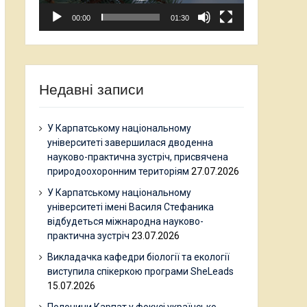
00:00
01:30
Недавні записи
У Карпатському національному
університеті завершилася дводенна
науково-практична зустріч, присвячена
природоохоронним територіям
27.07.2026
У Карпатському національному
університеті імені Василя Стефаника
відбудеться міжнародна науково-
практична зустріч
23.07.2026
Викладачка кафедри біології та екології
виступила спікеркою програми SheLeads
15.07.2026