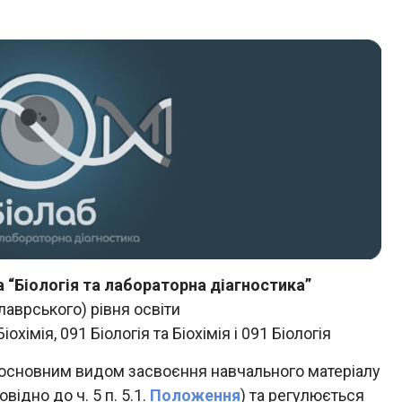
 “Біологія та лабораторна діагностика”
лаврського) рівня освіти
охімія, 091 Біологія та Біохімія і 091 Біологія
основним видом засвоєння навчального матеріалу
відно до ч. 5 п. 5.1.
Положення
) та регулюється