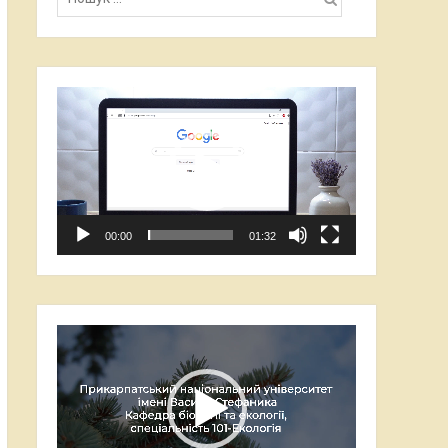
Відеопрогравач
00:00
01:32
Відеопрогравач