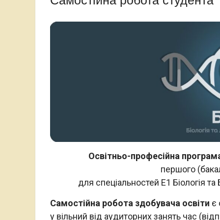
Самостійна робота студента
Освітньо-професійна програма
першого (бака
для спеціальностей Е1 Біологія та Бі
Самостійна робота здобувача освіти
є 
у вільний від аудиторних занять час (відпо