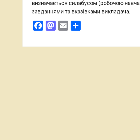
визначається силабусом (робочою навча
завданнями та вказівками викладача.
Facebook
Mastodon
Email
Поділитися