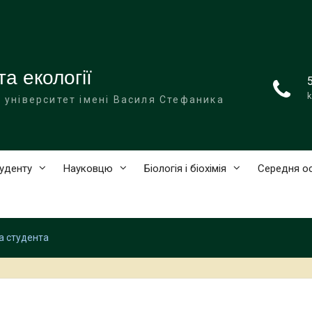
та екології
k
 університет імені Василя Стефаника
уденту
Науковцю
Біологія і біохімія
Середня ос
а студента