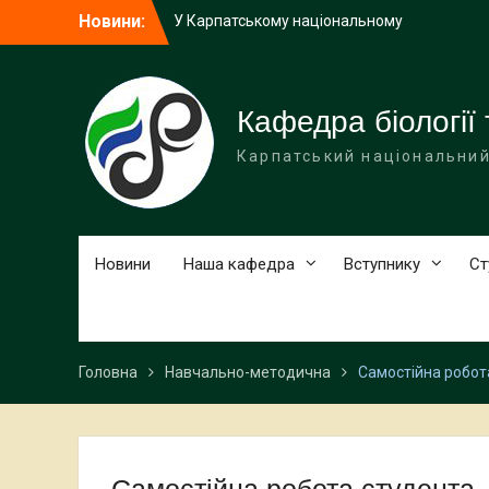
Перейти
Новини:
університеті імені Василя Стефаника
до
відбудеться міжнародна науково-
вмісту
практична зустріч
Викладачка кафедри біології та екології
виступила спікеркою програми
Кафедра біології 
SheLeads
Карпатський національний
У Карпатському національному
університеті завершилася дводенна
науково-практична зустріч, присвячена
природоохоронним територіям
Новини
Наша кафедра
Вступнику
Ст
Головна
Навчально-методична
Самостійна робот