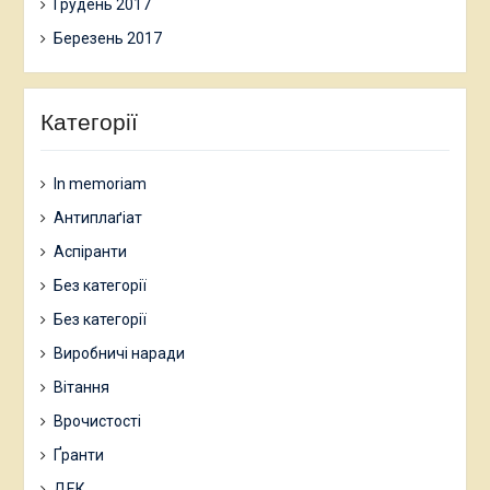
Грудень 2017
Березень 2017
Категорії
In memoriam
Антиплаґіат
Аспіранти
Без категорії
Без категорії
Виробничі наради
Вітання
Врочистості
Ґранти
ДЕК