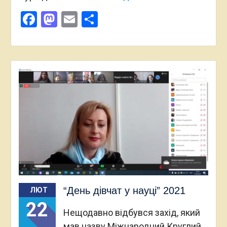
Facebook
Mastodon
Email
Поділитися
“День дівчат у науці” 2021
ЛЮТ
22
Нещодавно відбувся захід, який
мав назву Міжнародний Круглий