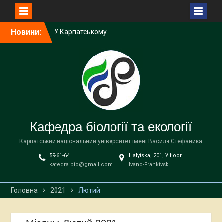
Стефаника відбудеться
міжнародна науково-
практична зустріч
Перейти
Новини:
Викладачка кафедри
до
біології та екології
вмісту
виступила спікеркою
програми SheLeads
У Карпатському
національному
університеті завершилася
дводенна науково-
практична зустріч,
Кафедра біології та екології
присвячена
природоохоронним
Карпатський національний університет імені Василя Стефаника
територіям
59-61-64
Halytska, 201, V floor
kafedra.bio@gmail.com
Ivano-Frankivsk
Головна
2021
Лютий