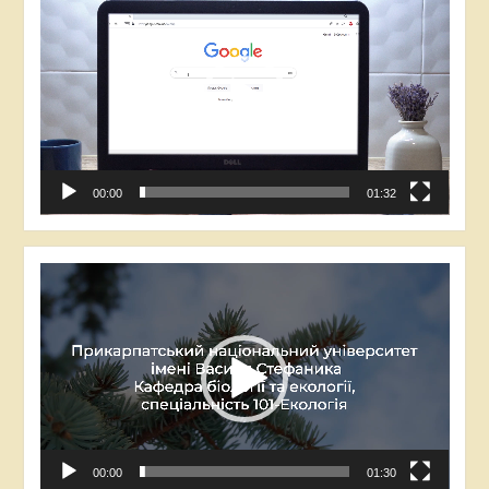
00:00
01:32
Відеопрогравач
00:00
01:30