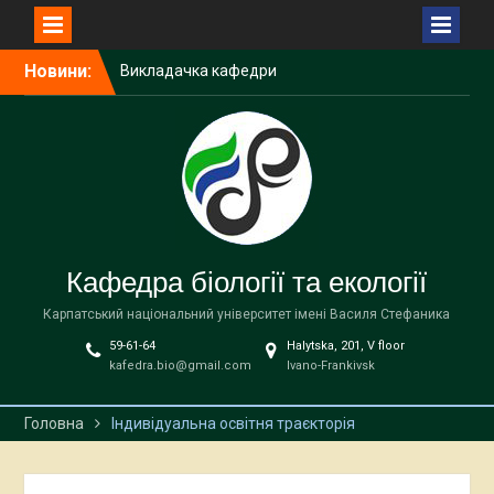
Перейти
Новини:
Викладачка кафедри
до
біології та екології
вмісту
виступила спікеркою
програми SheLeads
У Карпатському
національному
університеті завершилася
дводенна науково-
практична зустріч,
Кафедра біології та екології
присвячена
природоохоронним
Карпатський національний університет імені Василя Стефаника
територіям
59-61-64
Halytska, 201, V floor
У Карпатському
kafedra.bio@gmail.com
Ivano-Frankivsk
національному
університеті імені Василя
Стефаника відбудеться
Головна
Індивідуальна освітня траєкторія
міжнародна науково-
практична зустріч