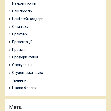
Наукові пікніки
Наш простір
Наші стейкхолдери
Олімпіади
Практики
Презентації
Проєкти
Профорієнтація
Стажування
Студентська наука
Тренінґи
Цікава біологія
Мета