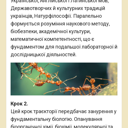
Української, Англійської і Латинської мов,
Державотворчих й культурних традицій
українців, Натурфілософії. Паралельно
формується розуміння наукового методу,
біобезпеки, академічної культури,
математичної компетентності, що є
фундаментом для подальшої лабораторної й
дослідницької діяльностей.
Крок 2.
Цей крок траєкторії передбачає занурення у
фундаментальну біологію. Опанування
біоорганічної хімії, біохімії, молекулярної та