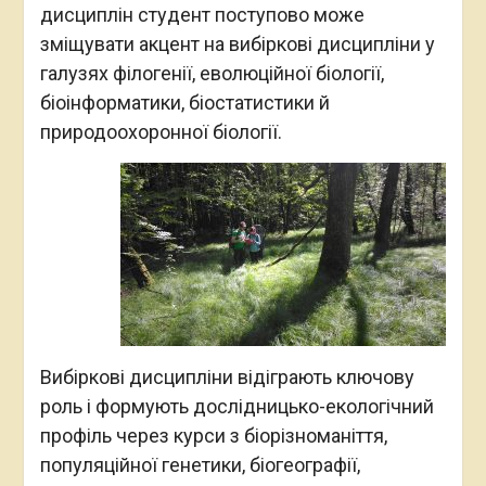
дисциплін студент поступово може
зміщувати акцент на вибіркові дисципліни у
галузях філогенії, еволюційної біології,
біоінформатики, біостатистики й
природоохоронної біології.
Вибіркові дисципліни відіграють ключову
роль і формують дослідницько-екологічний
профіль через курси з біорізноманіття,
популяційної генетики, біогеографії,