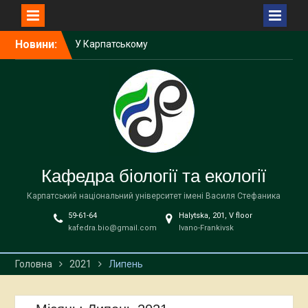
У Карпатському
національному
університеті імені Василя
Перейти
Новини:
Стефаника відбудеться
до
міжнародна науково-
вмісту
практична зустріч
Викладачка кафедри
біології та екології
виступила спікеркою
програми SheLeads
У Карпатському
національному
Кафедра біології та екології
університеті завершилася
дводенна науково-
Карпатський національний університет імені Василя Стефаника
практична зустріч,
59-61-64
Halytska, 201, V floor
присвячена
kafedra.bio@gmail.com
Ivano-Frankivsk
природоохоронним
територіям
Головна
2021
Липень