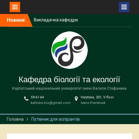
Перейти
Новини:
Викладачка кафедри
до
біології та екології
вмісту
виступила спікеркою
програми SheLeads
У Карпатському
національному
університеті завершилася
дводенна науково-
практична зустріч,
Кафедра біології та екології
присвячена
природоохоронним
Карпатський національний університет імені Василя Стефаника
територіям
59-61-64
Halytska, 201, V floor
У Карпатському
kafedra.bio@gmail.com
Ivano-Frankivsk
національному
університеті імені Василя
Стефаника відбудеться
Головна
Путівник для аспірантів
міжнародна науково-
практична зустріч