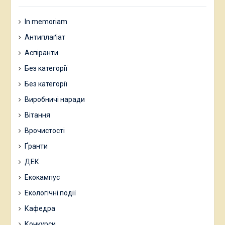
In memoriam
Антиплаґіат
Аспіранти
Без категорії
Без категорії
Виробничі наради
Вітання
Врочистості
Ґранти
ДЕК
Екокампус
Екологічні події
Кафедра
Конкурси