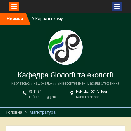
Перейти
Новини:
У Карпатському
до
національному
вмісту
університеті імені Василя
Стефаника відбудеться
міжнародна науково-
практична зустріч
Викладачка кафедри
біології та екології
виступила спікеркою
Кафедра біології та екології
програми SheLeads
У Карпатському
Карпатський національний університет імені Василя Стефаника
національному
59-61-64
Halytska, 201, V floor
університеті завершилася
kafedra.bio@gmail.com
Ivano-Frankivsk
дводенна науково-
практична зустріч,
присвячена
Головна
Магістратура
природоохоронним
територіям