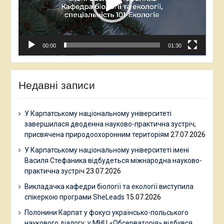
00:00
01:30
Недавні записи
У Карпатському національному університеті
завершилася дводенна науково-практична зустріч,
присвячена природоохоронним територіям
27.07.2026
У Карпатському національному університеті імені
Василя Стефаника відбудеться міжнародна науково-
практична зустріч
23.07.2026
Викладачка кафедри біології та екології виступила
спікеркою програми SheLeads
15.07.2026
Полонини Карпат у фокусі українсько-польського
наукового діалогу: у МНЦ «Обсерваторія» відбувся