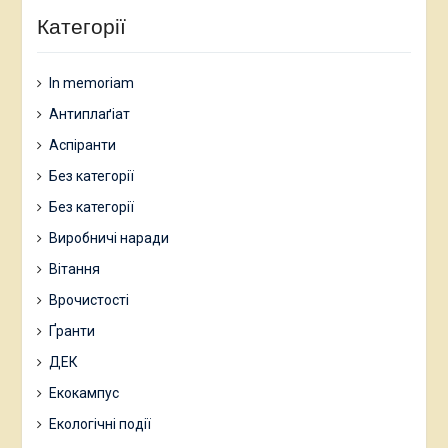
Категорії
In memoriam
Антиплаґіат
Аспіранти
Без категорії
Без категорії
Виробничі наради
Вітання
Врочистості
Ґранти
ДЕК
Екокампус
Екологічні події