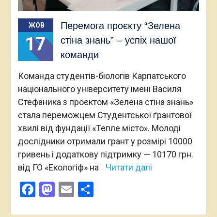
Перемога проєкту “Зелена
ЖОВ
17
стіна знань” – успіх нашої
команди
Команда студентів-біологів Карпатського
національного університету імені Василя
Стефаника з проєктом «Зелена стіна знань»
стала переможцем Студентської ґрантової
хвилі від фундації «Тепле місто». Молоді
дослідники отримали грант у розмірі 10000
гривень і додаткову підтримку — 10170 грн.
від ГО «Екологіф» на
Читати далі
Facebook
Mastodon
Email
Поділитися