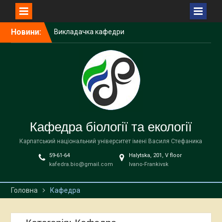
Перейти
Новини:
Викладачка кафедри
до
біології та екології
вмісту
виступила спікеркою
програми SheLeads
У Карпатському
національному
університеті завершилася
дводенна науково-
практична зустріч,
Кафедра біології та екології
присвячена
природоохоронним
Карпатський національний університет імені Василя Стефаника
територіям
59-61-64
Halytska, 201, V floor
У Карпатському
kafedra.bio@gmail.com
Ivano-Frankivsk
національному
університеті імені Василя
Стефаника відбудеться
Головна
Кафедра
міжнародна науково-
практична зустріч