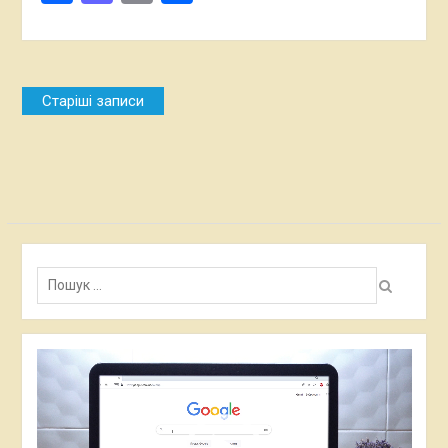
Навігація
Старіші записи
за
записами
Пошук:
Відеопрогравач