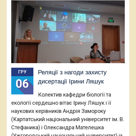
Реляції з нагоди захисту
ГРУ
06
дисертації Ірини Ляшук
Колектив кафедри біології та
екології сердешно вітає Ірину Ляшук і її
наукових керівників Андрія Замороку
(Карпатський національний університет ім. В.
Стефаника) і Олександра Мателешка
(Ужгородський національний університет) із