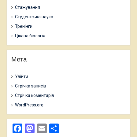
Стажування
Студентська наука
Тренінґи
Цікава біологія
Мета
Увійти
Стрічка записів
Стрічка коментарів
WordPress.org
Facebook
Mastodon
Email
Поділитися