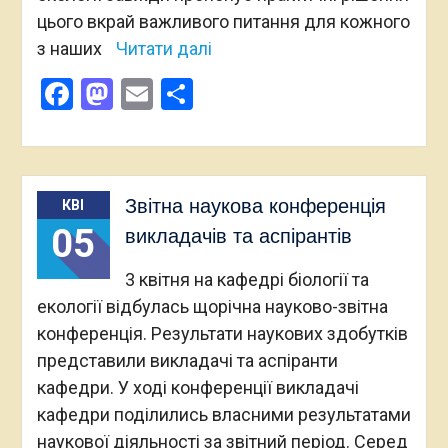
цього вкрай важливого питання для кожного
з наших
Читати далі
Facebook
Mastodon
Email
Поділитися
Звітна наукова конференція
КВІ
05
викладачів та аспірантів
3 квітня на кафедрі біології та
екології відбулась щорічна науково-звітна
конференція. Результати наукових здобутків
представили викладачі та аспіранти
кафедри. У ході конференції викладачі
кафедри поділились власними результатами
наукової діяльності за звітний період. Серед