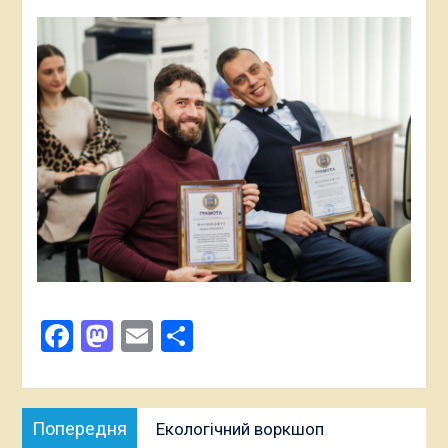
Facebook
Mastodon
Email
Поділитися
Навігація
Попередня
Попередня
Екологічний воркшоп
записів
публікація: