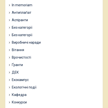
In memoriam
Антиплаґіат
Аспіранти
Без категорії
Без категорії
Виробничі наради
Вітання
Врочистості
Ґранти
ДЕК
Екокампус
Екологічні події
Кафедра
Конкурси