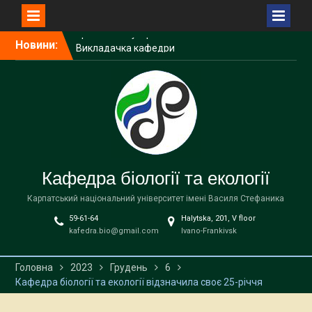
Перейти
Новини:
Викладачка кафедри
до
біології та екології
вмісту
виступила спікеркою
програми SheLeads
У Карпатському
національному
університеті завершилася
дводенна науково-
практична зустріч,
Кафедра біології та екології
присвячена
природоохоронним
Карпатський національний університет імені Василя Стефаника
територіям
59-61-64
Halytska, 201, V floor
У Карпатському
kafedra.bio@gmail.com
Ivano-Frankivsk
національному
університеті імені Василя
Стефаника відбудеться
Головна
2023
Грудень
6
міжнародна науково-
Кафедра біології та екології відзначила своє 25-річчя
практична зустріч