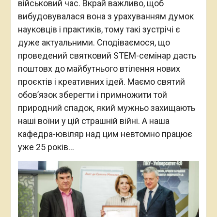
військовий час. Вкрай важливо, щоб
вибудовувалася вона з урахуванням думок
науковців і практиків, тому такі зустрічі є
дуже актуальними. Сподіваємося, що
проведений святковий STEM-семінар дасть
поштовх до майбутнього втілення нових
проєктів і креативних ідей. Маємо святий
обов’язок зберегти і примножити той
природний спадок, який мужньо захищають
наші воїни у цій страшній війні. А наша
кафедра-ювіляр над цим невтомно працює
уже 25 років…