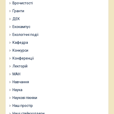
Врочистості
Ґранти
ДЕК
Екокампус
Екологічні події
Кафедра
Конкурси
Конференції
Лекторій
МАН
Навчання
Наука
Наукові пікніки
Наш простір
Наші стейкхолдери