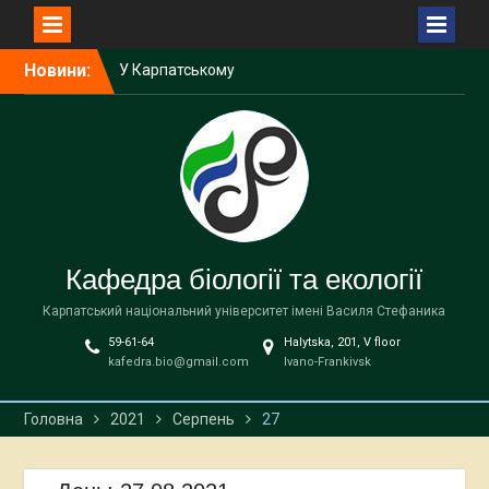
У Карпатському
Перейти
Новини:
національному
до
університеті імені Василя
вмісту
Стефаника відбудеться
міжнародна науково-
практична зустріч
Викладачка кафедри
біології та екології
виступила спікеркою
програми SheLeads
Кафедра біології та екології
У Карпатському
національному
Карпатський національний університет імені Василя Стефаника
університеті завершилася
59-61-64
Halytska, 201, V floor
дводенна науково-
kafedra.bio@gmail.com
Ivano-Frankivsk
практична зустріч,
присвячена
Головна
2021
Серпень
27
природоохоронним
територіям