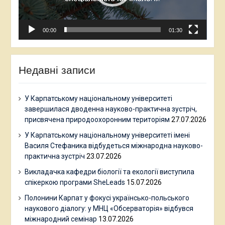
00:00
01:30
Недавні записи
У Карпатському національному університеті
завершилася дводенна науково-практична зустріч,
присвячена природоохоронним територіям
27.07.2026
У Карпатському національному університеті імені
Василя Стефаника відбудеться міжнародна науково-
практична зустріч
23.07.2026
Викладачка кафедри біології та екології виступила
спікеркою програми SheLeads
15.07.2026
Полонини Карпат у фокусі українсько-польського
наукового діалогу: у МНЦ «Обсерваторія» відбувся
міжнародний семінар
13.07.2026