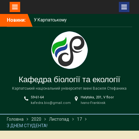
національному
університеті імені Василя
Перейти
Стефаника відбудеться
Новини:
до
міжнародна науково-
вмісту
практична зустріч
Викладачка кафедри
біології та екології
виступила спікеркою
програми SheLeads
У Карпатському
національному
університеті завершилася
Кафедра біології та екології
дводенна науково-
Карпатський національний університет імені Василя Стефаника
практична зустріч,
присвячена
59-61-64
Halytska, 201, V floor
природоохоронним
kafedra.bio@gmail.com
Ivano-Frankivsk
територіям
Головна
2020
Листопад
17
З ДНЕМ СТУДЕНТА!