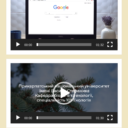
00:00
01:32
Відеопрогравач
00:00
01:30