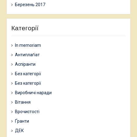
Березень 2017
Категорії
In memoriam
Антиплаґіат
Аспіранти
Без категорії
Без категорії
Виробничі наради
Вітання
Врочистості
Ґранти
ДЕК