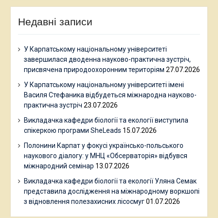
Недавні записи
У Карпатському національному університеті
завершилася дводенна науково-практична зустріч,
присвячена природоохоронним територіям
27.07.2026
У Карпатському національному університеті імені
Василя Стефаника відбудеться міжнародна науково-
практична зустріч
23.07.2026
Викладачка кафедри біології та екології виступила
спікеркою програми SheLeads
15.07.2026
Полонини Карпат у фокусі українсько-польського
наукового діалогу: у МНЦ «Обсерваторія» відбувся
міжнародний семінар
13.07.2026
Викладачка кафедри біології та екології Уляна Семак
представила дослідження на міжнародному воркшопі
з відновлення полезахисних лісосмуг
01.07.2026