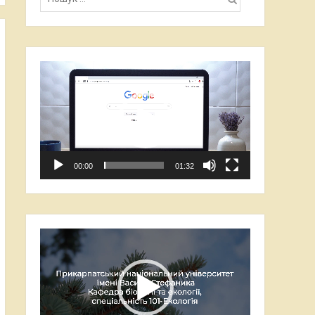
Відеопрогравач
00:00
01:32
Відеопрогравач