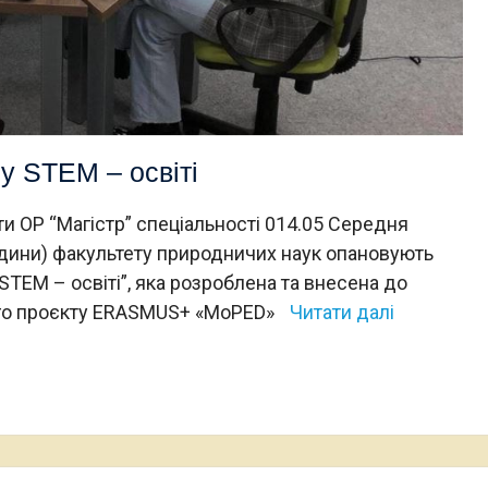
 у STEM – освіті
ти ОР “Магістр” спеціальності 014.05 Середня
людини) факультету природничих наук опановують
 STEM – освіті”, яка розроблена та внесена до
ого проєкту ERASMUS+ «MoPED»
Читати далі