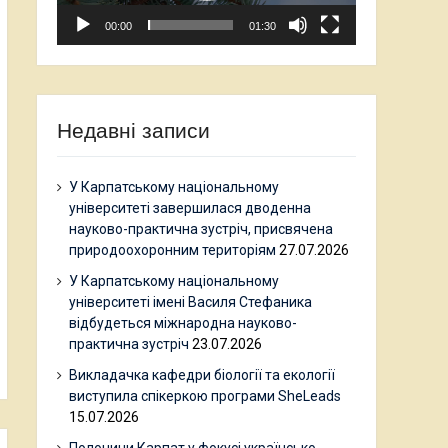
00:00
01:30
Недавні записи
У Карпатському національному
університеті завершилася дводенна
науково-практична зустріч, присвячена
природоохоронним територіям
27.07.2026
У Карпатському національному
університеті імені Василя Стефаника
відбудеться міжнародна науково-
практична зустріч
23.07.2026
Викладачка кафедри біології та екології
виступила спікеркою програми SheLeads
15.07.2026