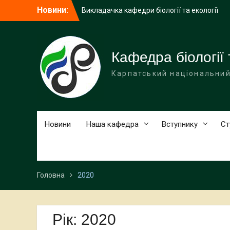
Перейти
Новини:
Викладачка кафедри біології та екології
до
виступила спікеркою програми
вмісту
SheLeads
У Карпатському національному
університеті завершилася дводенна
Кафедра біології 
науково-практична зустріч, присвячена
Карпатський національний
природоохоронним територіям
У Карпатському національному
університеті імені Василя Стефаника
відбудеться міжнародна науково-
практична зустріч
Новини
Наша кафедра
Вступнику
Ст
Головна
2020
Рік:
2020