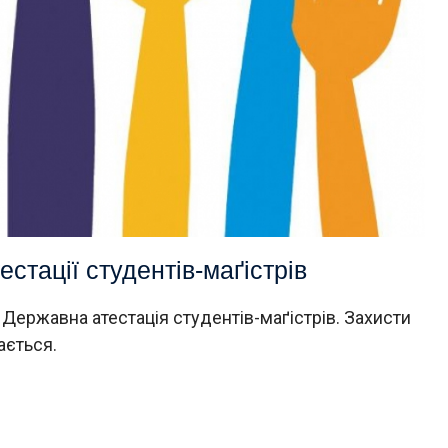
стації студентів-маґістрів
 Державна атестація студентів-маґістрів. Захисти
ається.