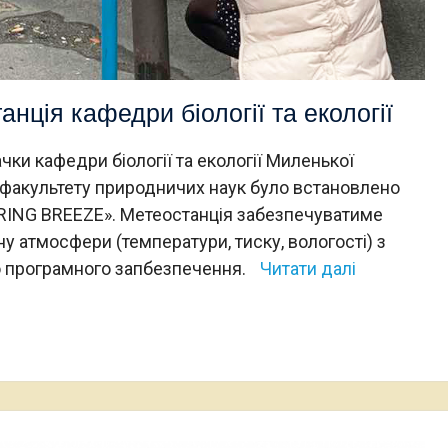
ція кафедри біології та екології
ачки кафедри біології та екології Миленької
факультету природничих наук було встановлено
RING BREEZE». Метеостанція забезпечуватиме
 атмосфери (температури, тиску, вологості) з
 програмного запбезпечення.
Читати далі