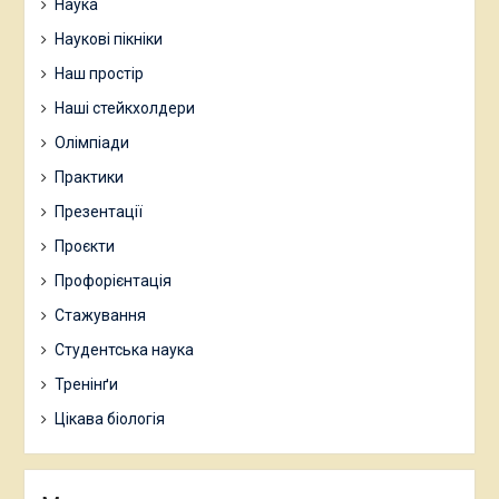
Наука
Наукові пікніки
Наш простір
Наші стейкхолдери
Олімпіади
Практики
Презентації
Проєкти
Профорієнтація
Стажування
Студентська наука
Тренінґи
Цікава біологія