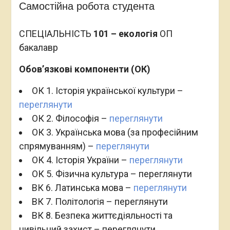
Самостійна робота студента
СПЕЦІАЛЬНІСТЬ
101 – екологія
ОП
бакалавр
Обов’язкові компоненти (ОК)
ОК 1. Історія української культури –
переглянути
ОК 2. Філософія –
переглянути
ОК 3. Українська мова (за професійним
спрямуванням) –
переглянути
ОК 4. Історія України –
переглянути
ОК 5. Фізична культура – переглянути
ВК 6. Латинська мова –
переглянути
ВК 7. Політологія – переглянути
ВК 8. Безпека життєдіяльності та
цивільний захист – переглянути