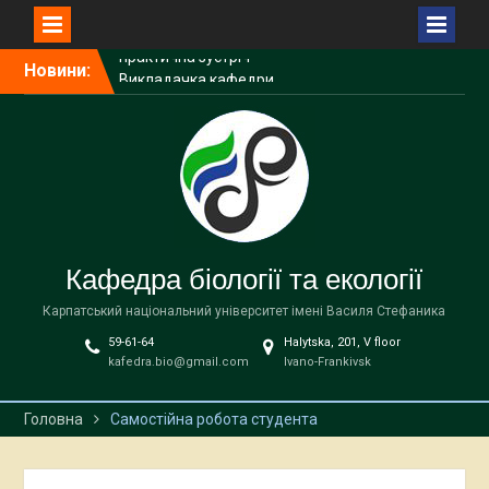
Перейти
Новини:
Викладачка кафедри
до
біології та екології
вмісту
виступила спікеркою
програми SheLeads
У Карпатському
національному
університеті завершилася
дводенна науково-
практична зустріч,
Кафедра біології та екології
присвячена
природоохоронним
Карпатський національний університет імені Василя Стефаника
територіям
59-61-64
Halytska, 201, V floor
У Карпатському
kafedra.bio@gmail.com
Ivano-Frankivsk
національному
університеті імені Василя
Стефаника відбудеться
Головна
Самостійна робота студента
міжнародна науково-
практична зустріч